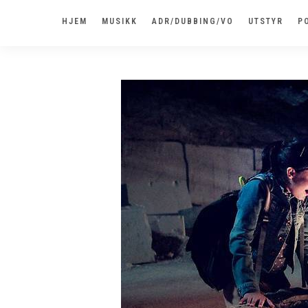
HJEM
MUSIKK
ADR/DUBBING/VO
UTSTYR
P