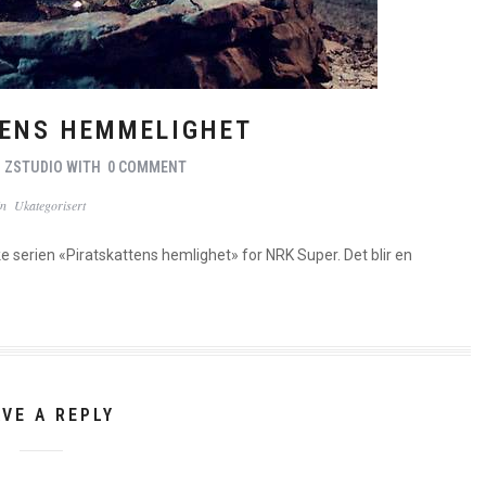
ENS HEMMELIGHET
Y
ZSTUDIO
WITH
0 COMMENT
In
Ukategorisert
e serien «Piratskattens hemlighet» for NRK Super. Det blir en
AVE A REPLY